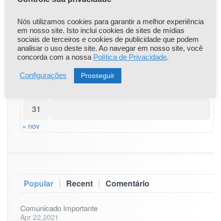
i
s
3
4
5
6
7
8
9
Nós utilizamos cookies para garantir a melhor experiência
–
em nosso site. Isto inclui cookies de sites de mídias
1
sociais de terceiros e cookies de publicidade que podem
10
11
12
13
14
15
16
3
analisar o uso deste site. Ao navegar em nosso site, você
a
concorda com a nossa
Política de Privacidade
.
17
18
19
20
21
22
23
1
5
Prosseguir
Configurações
d
24
25
26
27
28
29
30
e
M
31
a
i
« nov
o
–
C
C
E
|
|
Popular
Recent
Comentário
P
U
C
Comunicado Importante
-
Apr 22,2021