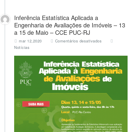
Inferência Estatística Aplicada a
Engenharia de Avaliações de Imóveis – 13
a 15 de Maio – CCE PUC-RJ
e
mar 12,2020
Comentários desativados
m
Notícias
I
n
f
e
r
ê
n
c
i
a
E
s
t
a