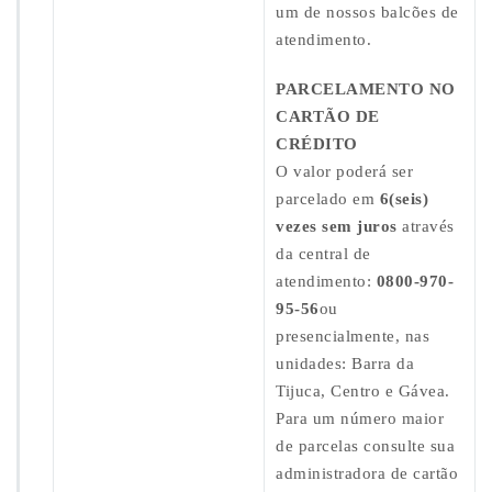
s
um de nossos balcões de
–
atendimento.
S
E
T/
PARCELAMENTO NO
2
CARTÃO DE
0
CRÉDITO
1
O valor poderá ser
8
parcelado em
6(seis)
vezes sem juros
através
da central de
atendimento:
0800-970-
95-56
ou
presencialmente, nas
unidades: Barra da
Tijuca, Centro e Gávea.
Para um número maior
de parcelas consulte sua
administradora de cartão