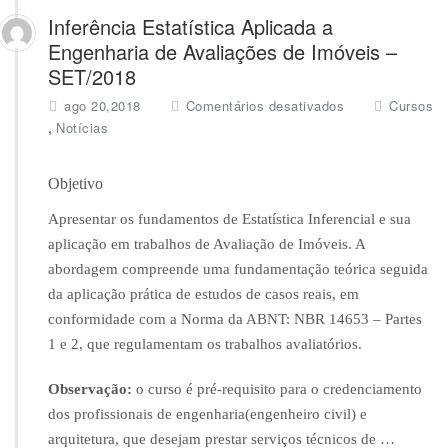
Inferência Estatística Aplicada a
Engenharia de Avaliações de Imóveis –
SET/2018
e
ago 20,2018
Comentários desativados
Cursos
m
,
Notícias
I
n
f
Objetivo
e
Apresentar os fundamentos de Estatística Inferencial e sua
r
ê
aplicação em trabalhos de Avaliação de Imóveis. A
n
abordagem compreende uma fundamentação teórica seguida
c
da aplicação prática de estudos de casos reais, em
i
conformidade com a Norma da ABNT: NBR 14653 – Partes
a
E
1 e 2, que regulamentam os trabalhos avaliatórios.
s
t
Observação:
o curso é pré-requisito para o credenciamento
a
dos profissionais de engenharia(engenheiro civil) e
t
arquitetura, que desejam prestar serviços técnicos de
…
í