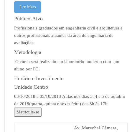
s
Ler Mais
t
i
Público-Alvo
c
a
Profissionais graduados em engenharia civil e arquitetura e
A
outros profissionais atuantes da área de engenharia de
p
avaliações.
l
i
Metodologia
c
O curso será realizado em laboratório moderno com um
a
aluno por PC.
d
a
Horário e Investimento
a
Unidade Centro
E
n
03/10/2018 a 05/10/2018
Aulas nos dias 3, 4 e 5 de outubro
g
de 2018(quarta, quinta e sexta-feira) das 8h às 17h.
e
n
Matricule-se
h
a
Av. Marechal Câmara,
r