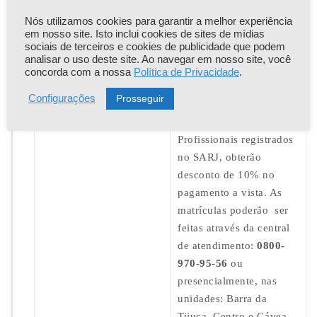
970-95-56
ou
presencialmente, nas
Nós utilizamos cookies para garantir a melhor experiência
em nosso site. Isto inclui cookies de sites de mídias
unidades: Barra da
sociais de terceiros e cookies de publicidade que podem
Tijuca, Centro e Gávea.
analisar o uso deste site. Ao navegar em nosso site, você
concorda com a nossa
Política de Privacidade
.
DESCONTO
SARJ
(Sin
Prosseguir
Configurações
dicato dos Arquitetos e
Urbanistas do RJ).
Profissionais registrados
no SARJ, obterão
desconto de 10% no
pagamento a vista. As
matrículas poderão ser
feitas através da central
de atendimento:
0800-
970-95-56
ou
presencialmente, nas
unidades: Barra da
Tijuca, Centro e Gávea.