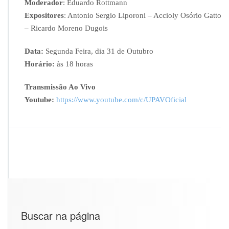
Moderador
: Eduardo Rottmann
R
Expositores
: Antonio Sergio Liporoni – Accioly Osório Gatto
I
– Ricardo Moreno Dugois
O
U
P
Data:
Segunda Feira, dia 31 de Outubro
A
Horário:
às 18 horas
V
2
Transmissão Ao Vivo
0
Youtube:
https://www.youtube.com/c/UPAVOficial
2
2
–
3
1
d
e
O
u
t
u
Buscar na página
b
r