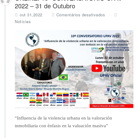
2022 – 31 de Outubro
e
out 31,2022
Comentários desativados
m
Notícias
O
N
L
I
N
E:
1
0
º
C
O
N
V
E
R
“Influencia de la violencia urbana en la valoración
S
A
inmobiliaria con énfasis en la valuación masiva”
T
O