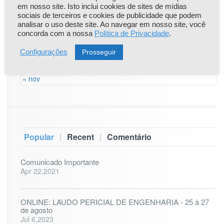
em nosso site. Isto inclui cookies de sites de mídias
17
18
19
20
21
22
23
sociais de terceiros e cookies de publicidade que podem
analisar o uso deste site. Ao navegar em nosso site, você
concorda com a nossa
Política de Privacidade
.
24
25
26
27
28
29
30
Prosseguir
Configurações
31
« nov
|
|
Popular
Recent
Comentário
Comunicado Importante
Apr 22,2021
ONLINE: LAUDO PERICIAL DE ENGENHARIA - 25 à 27
de agosto
Jul 6,2023