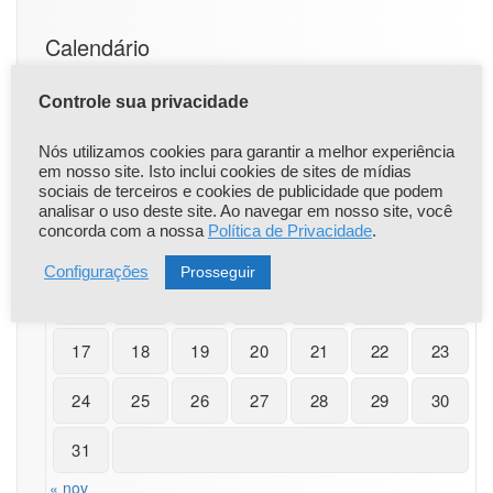
–
I
Calendário
B
A
P
Controle sua privacidade
agosto 2026
E
-
Nós utilizamos cookies para garantir a melhor experiência
S
S
T
Q
Q
S
S
D
em nosso site. Isto inclui cookies de sites de mídias
C
sociais de terceiros e cookies de publicidade que podem
1
2
analisar o uso deste site. Ao navegar em nosso site, você
concorda com a nossa
Política de Privacidade
.
3
4
5
6
7
8
9
Prosseguir
Configurações
10
11
12
13
14
15
16
17
18
19
20
21
22
23
24
25
26
27
28
29
30
31
« nov