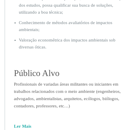
i
dos estudos, possa qualificar sua busca de soluções,
a
utilizando a boa técnica;
A
m
Conhecimento de métodos avaliatórios de impactos
b
ambientais;
i
e
Valoração econométrica dos impactos ambientais sob
n
diversas óticas.
t
a
l
e
Público Alvo
A
v
Profissionais de variadas áreas militantes ou iniciantes em
a
l
trabalhos relacionados com o meio ambiente (engenheiros,
i
advogados, ambientalistas, arquitetos, ecólogos, biólogos,
a
contadores, professores, etc…)
ç
ã
o
d
Ler Mais