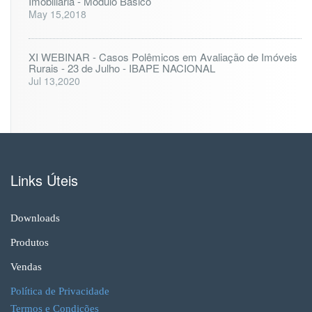
Imobiliária - Módulo Básico
May 15,2018
XI WEBINAR - Casos Polêmicos em Avaliação de Imóveis
Rurais - 23 de Julho - IBAPE NACIONAL
Jul 13,2020
Links Úteis
Downloads
Produtos
Vendas
Política de Privacidade
Termos e Condições