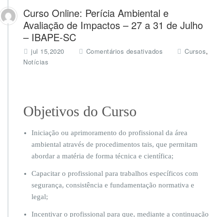
Curso Online: Perícia Ambiental e
Avaliação de Impactos – 27 a 31 de Julho
– IBAPE-SC
e
,
jul 15,2020
Comentários desativados
Cursos
m
Notícias
C
u
r
s
Objetivos do Curso
o
O
n
Iniciação ou aprimoramento do profissional da área
l
ambiental através de procedimentos tais, que permitam
i
abordar a matéria de forma técnica e científica;
n
e:
Capacitar o profissional para trabalhos específicos com
P
segurança, consistência e fundamentação normativa e
e
r
legal;
í
Incentivar o profissional para que, mediante a continuação
c